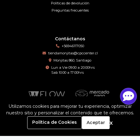
Políticas de devolución
Preguntas frecuentes
Contáctanos
+56946117050
tiendamonjitas@cpccenter.cl
Monjitas 860, Santiago
Lun a Vie 09:00 a 20:00hrs
Sab 10:00 a 17:00hrs
Utilizamos cookies para mejorar tu experiencia, optimizar
nuestro sitio y personalizar el contenido que te ofrecemos.
Motomo © 2026
¿Te gusta mi tienda? Yo vendo con
Bsale
0
x
Política de Cookies
Aceptar
Inicio
Carrito
Buscar
Menú