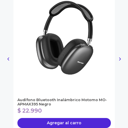
ol
Audífono Bluetooth Inalámbrico Motomo MO-
So
APMAX395 Negro
SO
$ 22.990
$
Agregar al carro