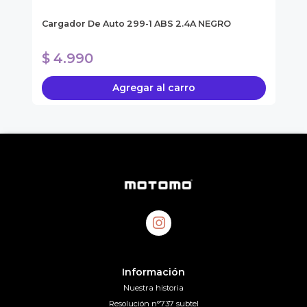
Mo
Cargador De Auto 299-1 ABS 2.4A NEGRO
Ca
$ 4.990
$
Agregar al carro
Información
Nuestra historia
Resolución n°737 subtel