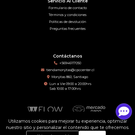
Servicio Al Cliente
Formulario de contacto
Términos y condiciones
Políticas de devolución
Preguntas frecuentes
Contáctanos
+56946117050
tiendamonjitas@cpccenter.cl
Monjitas 860, Santiago
Lun a Vie 09:00 a 20:00hrs
Sab 10:00 a 17:00hrs
Utilizamos cookies para mejorar tu experiencia, optimizar
nuestro sitio y personalizar el contenido que te ofrecemos.
Motomo © 2026
¿Te gusta mi tienda? Yo vendo con
Bsale