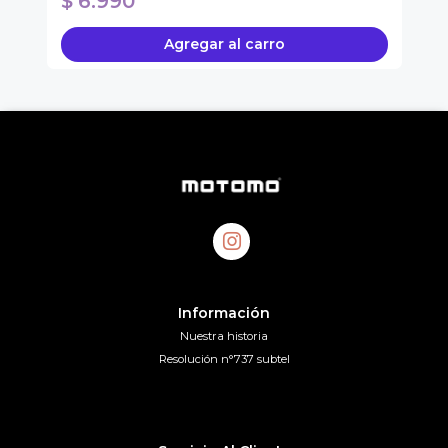
$ 6.990
$
Agregar al carro
Información
Nuestra historia
Resolución n°737 subtel