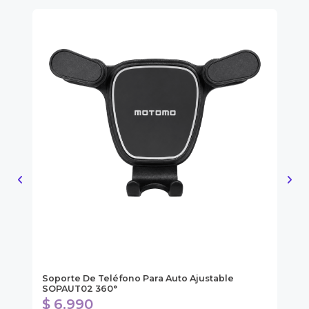
ol
Soporte De Teléfono Para Auto Ajustable
Ki
SOPAUT02 360°
$ 6.990
$