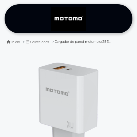
Cargador de pared motomo cr25 30w pd tipo c
Inicio
Colecciones