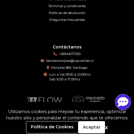
Términos y condiciones
Políticas de devolución
Preguntas frecuentes
Contáctanos
+56946117050
tiendamonjitas@cpccenter.cl
Monjitas 860, Santiago
Lun a Vie 09:00 a 20:00hrs
Sab 10:00 a 17:00hrs
Utilizamos cookies para mejorar tu experiencia, optimizar
nuestro sitio y personalizar el contenido que te ofrecemos.
Motomo © 2026
¿Te gusta mi tienda? Yo vendo con
Bsale
0
x
Política de Cookies
Aceptar