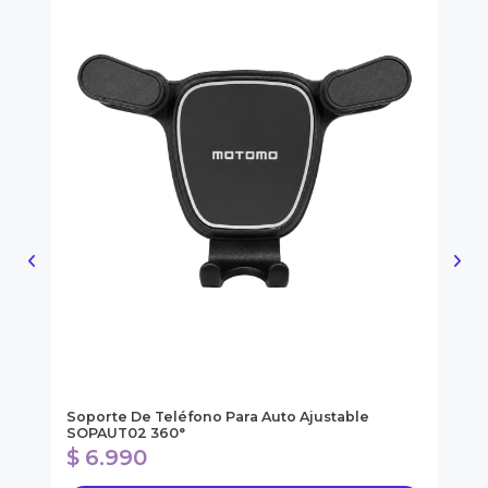
ol
Soporte De Teléfono Para Auto Ajustable
Ki
SOPAUT02 360°
$ 6.990
$