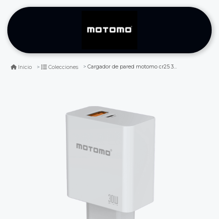
Cargador de pared motomo cr25 30w pd sin cable
Inicio
Colecciones