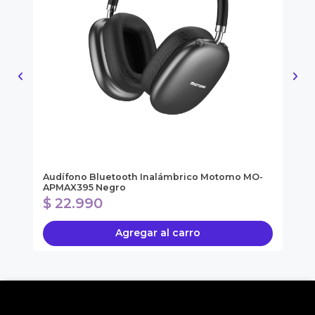
ol
Audífono Bluetooth Inalámbrico Motomo MO-
So
APMAX395 Negro
SO
$ 22.990
$
Agregar al carro