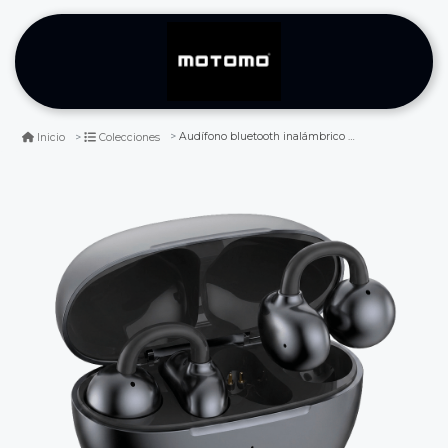
Audífono bluetooth inalámbrico motomo mo-l0245 negro 60h
Inicio
Colecciones