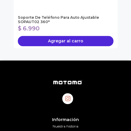
ol
Soporte De Teléfono Para Auto Ajustable
Mo
SOPAUT02 360°
Re
$ 6.990
$
Agregar al carro
Información
Nuestra historia