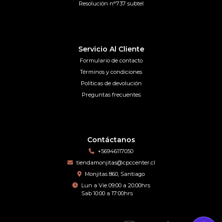
Resolución n°737 subtel
Servicio Al Cliente
Formulario de contacto
Términos y condiciones
Políticas de devolución
Preguntas frecuentes
Contáctanos
+56946117050
tiendamonjitas@cpccenter.cl
Monjitas 860, Santiago
Lun a Vie 09:00 a 20:00hrs
Sab 10:00 a 17:00hrs