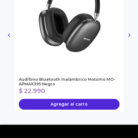
ol
Audífono Bluetooth Inalámbrico Motomo MO-
So
APMAX395 Negro
SO
$ 22.990
$
Agregar al carro