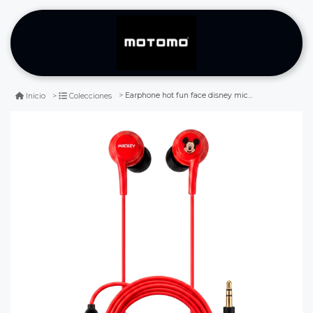
Earphone hot fun face disney mickey jack 3.5mm
Inicio
Colecciones