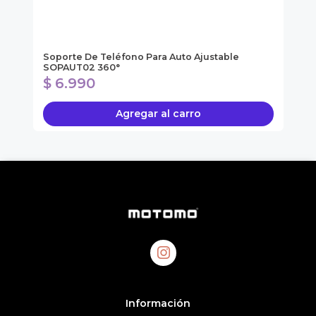
ol
Soporte De Teléfono Para Auto Ajustable
Ki
SOPAUT02 360°
$ 6.990
$
Agregar al carro
Información