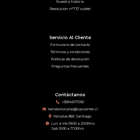
Nuestra historia
Resolución n°737 subtel
Servicio Al Cliente
Formulario de contacto
Términos y condiciones
Políticas de devolución
Preguntas frecuentes
Contáctanos
+56946117050
tiendamonjitas@cpccenter.cl
Monjitas 860, Santiago
Lun a Vie 09:00 a 20:00hrs
Sab 10:00 a 17:00hrs