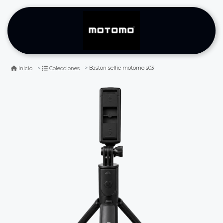
Baston selfie motomo s03
Inicio
Colecciones