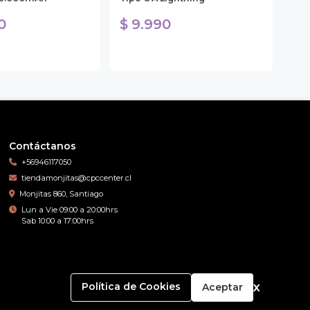
0
$ 9.990
$ 
Contáctanos
+56946117050
tiendamonjitas@cpccenter.cl
Monjitas 860, Santiago
Lun a Vie 09:00 a 20:00hrs
Sab 10:00 a 17:00hrs
x
Política de Cookies
Aceptar