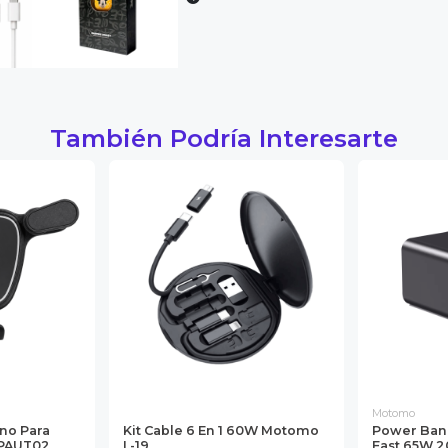
También Podría Interesarte
Motomo
no Para
Kit Cable 6 En 1 60W Motomo
Power Ban
OPAUT02
L-19
Fast 65W 