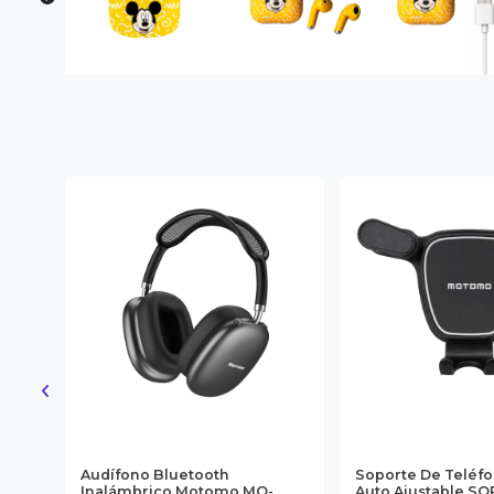
 Ph-
Audífono Bluetooth
Soporte De Teléfo
n
Inalámbrico Motomo MO-
Auto Ajustable S