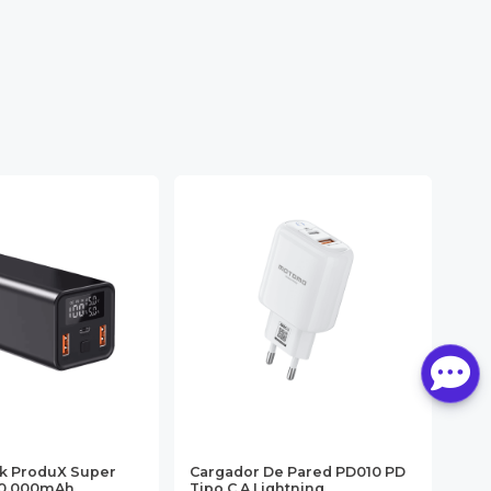
k ProduX Super
Cargador De Pared PD010 PD
Aud
20.000mAh
Tipo C A Lightning
44 