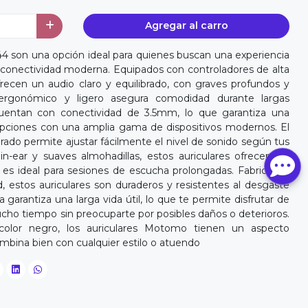
Agregar al carro
 son una opción ideal para quienes buscan una experiencia
n conectividad moderna. Equipados con controladores de alta
ofrecen un audio claro y equilibrado, con graves profundos y
 ergonómico y ligero asegura comodidad durante largas
uentan con conectividad de 3.5mm, lo que garantiza una
rupciones con una amplia gama de dispositivos modernos. El
ado permite ajustar fácilmente el nivel de sonido según tus
in-ear y suaves almohadillas, estos auriculares ofrecen un
es ideal para sesiones de escucha prolongadas. Fabricados
d, estos auriculares son duraderos y resistentes al desgaste
a garantiza una larga vida útil, lo que te permite disfrutar de
cho tiempo sin preocuparte por posibles daños o deterioros.
olor negro, los auriculares Motomo tienen un aspecto
mbina bien con cualquier estilo o atuendo