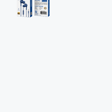
También Podría Interesarte
Motomo
no Para
Mouse Inalámbrico Disney
Power Ban