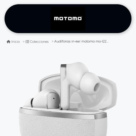
Audífonos in-ear motomo mo-l225 anc blanco bluetooth
Inicio
Colecciones