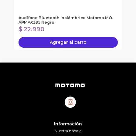
ol
Audífono Bluetooth Inalámbrico Motomo MO-
So
APMAX395 Negro
SO
$ 22.990
$
Agregar al carro
Información
Nuestra historia