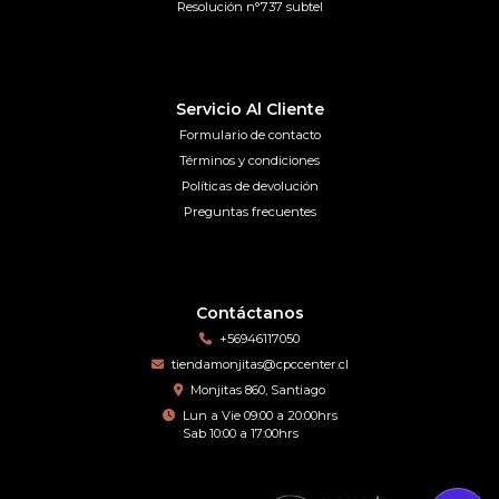
Resolución n°737 subtel
Servicio Al Cliente
Formulario de contacto
Términos y condiciones
Políticas de devolución
Preguntas frecuentes
Contáctanos
+56946117050
tiendamonjitas@cpccenter.cl
Monjitas 860, Santiago
Lun a Vie 09:00 a 20:00hrs
Sab 10:00 a 17:00hrs