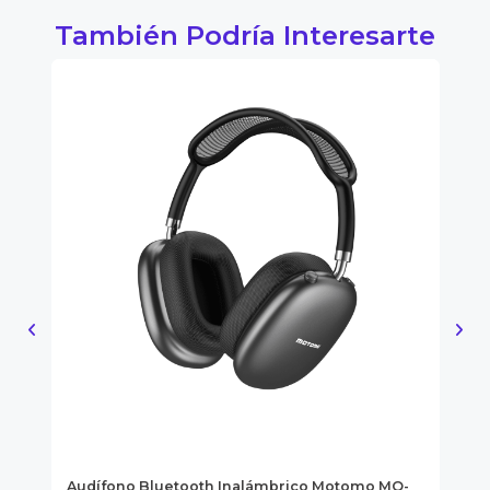
También Podría Interesarte
Audífono Bluetooth Inalámbrico Motomo MO-
So