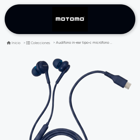
Audífono in-ear tipo-c micrófono trenzado azul
Inicio
Colecciones