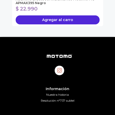
APMAX395 Negro
SO
$ 22.990
$
Agregar al carro
Información
Nuestra historia
Resolución n°737 subtel