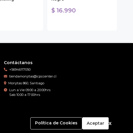
$ 16.990
$ 
Contáctanos
+56946117050
tiendamonjitas@cpccenter.cl
Monjitas 860, Santiago
Lun a Vie 09:00 a 20:00hrs
Sab 10:00 a 17:00hrs
x
Política de Cookies
Aceptar