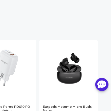
e Pared PD010 PD
Earpods Motomo Micro Buds
Aud
ghtning
Negro
44 