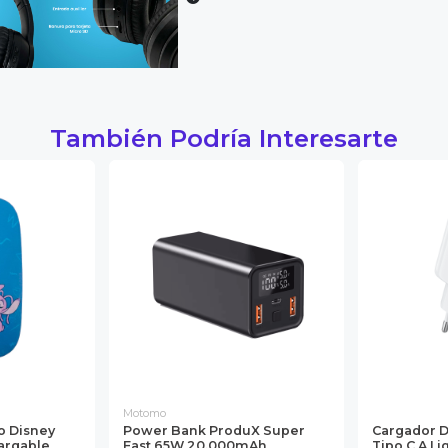
También Podría Interesarte
Motomo
o Disney
Power Bank ProduX Super
Cargador D
cargable
Fast 65W 20.000mAh
Tipo C A Li