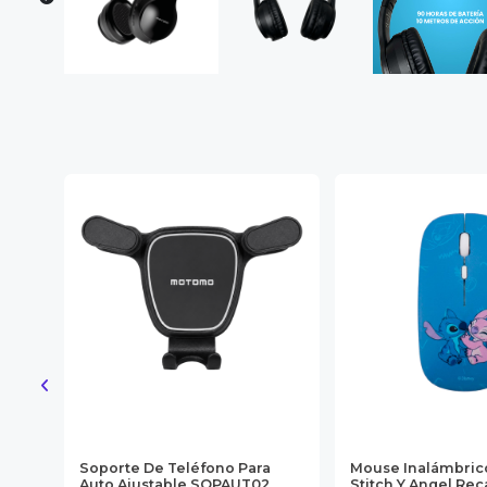
 Ph-
Soporte De Teléfono Para
Mouse Inalámbric
n
Auto Ajustable SOPAUT02
Stitch Y Angel Re