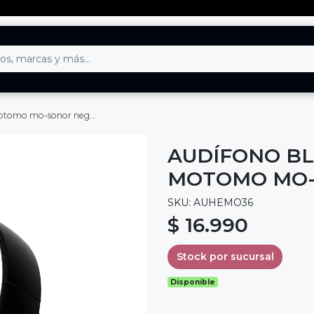
o mo-sonor negro hi-fi
AUDÍFONO B
MOTOMO MO-S
SKU: AUHEMO36
$ 16.990
Stock por sucursal
Disponible