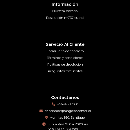
Información
Nuestra historia
Resolución n°737 subtel
Servicio Al Cliente
Formulario de contacto
Términos y condiciones
Políticas de devolución
Preguntas frecuentes
Contáctanos
+56946117050
tiendamonjitas@cpccenter.cl
Monjitas 860, Santiago
Lun a Vie 09:00 a 20:00hrs
Sab 10:00 a 17:00hrs