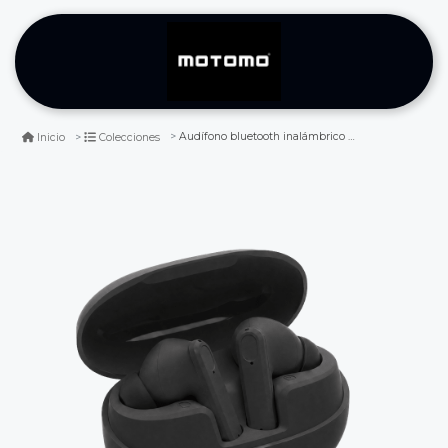
Audífono bluetooth inalámbrico motomo mo-bl145 negro 5h sonido hd
Inicio
Colecciones