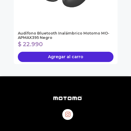
ol
Audífono Bluetooth Inalámbrico Motomo MO-
So
APMAX395 Negro
SO
$ 22.990
$
Agregar al carro